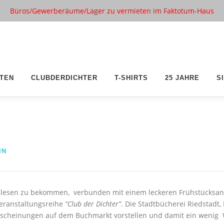
Büros/Gewerberäume/Lager zu vermieten im Faktotum-Haus
TEN
CLUBDERDICHTER
T-SHIRTS
25 JAHRE
S
IN
gelesen zu bekommen, verbunden mit einem leckeren Frühstücksa
Veranstaltungsreihe
“Club der Dichter”
. Die Stadtbücherei Riedstadt
erscheinungen auf dem Buchmarkt vorstellen und damit ein wenig