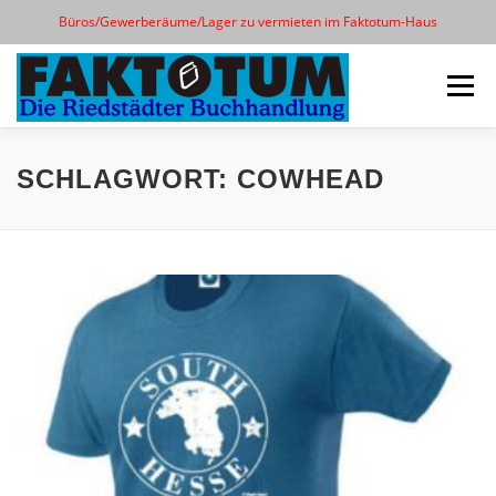
Büros/Gewerberäume/Lager zu vermieten im Faktotum-Haus
Zum
Inhalt
Menü
springen
START
KONTAKT
ÖFFNUNGSZEITEN
SCHLAGWORT:
COWHEAD
CLUBDERDICHTER
T-SHIRTS
25 JAHRE
SILENT BOOK CLUB RIED
IMPRESSUM/WEG