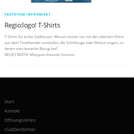
FAKTOTUM INFORMIERT
Regio:logo! T-Shirts
T-Shirts für echte Südhessen. Warum immer nur mit den üblichen Shirts
aus dem Textilhandel rumlaufen, die Schriftzüge oder Motive tragen, zu
denen man keinerlei Bezug hat?
NEUES MOTIV: Mosquito Invasion Survivor
Start
Kontakt
Öffnungszeiten
ClubDerDichter