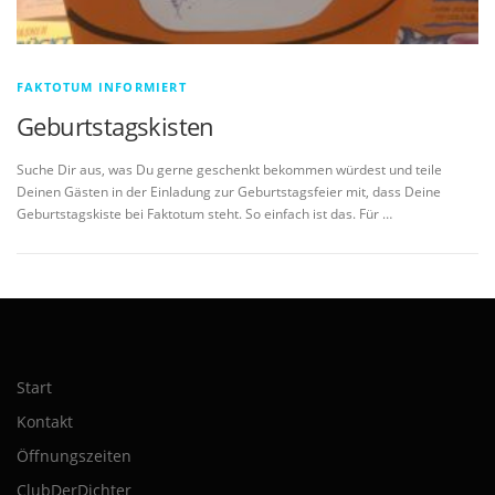
FAKTOTUM INFORMIERT
Geburtstagskisten
Suche Dir aus, was Du gerne geschenkt bekommen würdest und teile
Deinen Gästen in der Einladung zur Geburtstagsfeier mit, dass Deine
Geburtstagskiste bei Faktotum steht. So einfach ist das. Für …
Start
Kontakt
Öffnungszeiten
ClubDerDichter