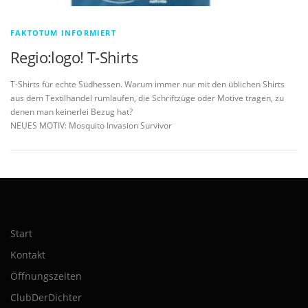
FAKTOTUM INFORMIERT
Regio:logo! T-Shirts
T-Shirts für echte Südhessen. Warum immer nur mit den üblichen Shirts
aus dem Textilhandel rumlaufen, die Schriftzüge oder Motive tragen, zu
denen man keinerlei Bezug hat?
NEUES MOTIV: Mosquito Invasion Survivor
Start
Kontakt
Öffnungszeiten
ClubDerDichter