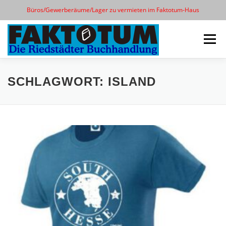
Büros/Gewerberäume/Lager zu vermieten im Faktotum-Haus
Zum
Inhalt
Menü
springen
START
KONTAKT
ÖFFNUNGSZEITEN
SCHLAGWORT:
ISLAND
CLUBDERDICHTER
T-SHIRTS
25 JAHRE
SILENT BOOK CLUB RIED
IMPRESSUM/WEG