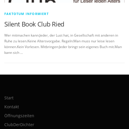
FAKTOTUM INFORMIERT
Silent Book Club Ried
Wer mitmachen kann:Jeder, der Lust hat, in Gesellschaft mit anderen in
Ruhe zu lesen.Keine Altersvorgabe. Regeln:Man muss nur leise lesen
können.Kein Vorlesen. Mitbringen:Jeder bringt sein eigenes Buch mit.Man
kann sich …
Start
Kontakt
Öffnungszeiten
ClubDerDichter