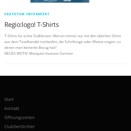
FAKTOTUM INFORMIERT
Regio:logo! T-Shirts
T-Shirts für echte Südhessen. Warum immer nur mit den üblichen Shirts
aus dem Textilhandel rumlaufen, die Schriftzüge oder Motive tragen, zu
denen man keinerlei Bezug hat?
NEUES MOTIV: Mosquito Invasion Survivor
Start
Kontakt
Öffnungszeiten
ClubDerDichter