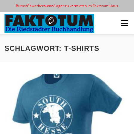
Büros/Gewerberäume/Lager zu vermieten im Faktotum-Haus
Zum
Inhalt
Menü
springen
START
KONTAKT
ÖFFNUNGSZEITEN
SCHLAGWORT:
T-SHIRTS
CLUBDERDICHTER
T-SHIRTS
25 JAHRE
SILENT BOOK CLUB RIED
IMPRESSUM/WEG