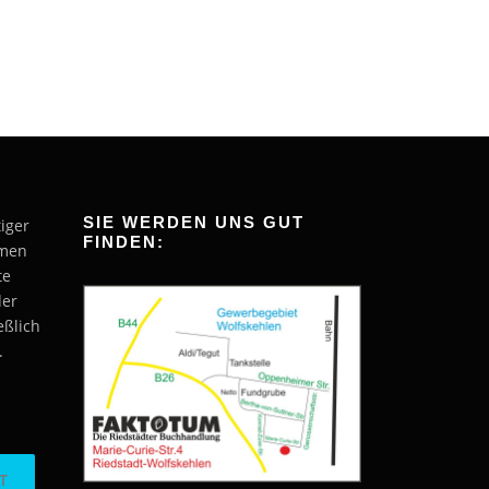
SIE WERDEN UNS GUT
tiger
FINDEN:
hmen
te
der
eßlich
.
T