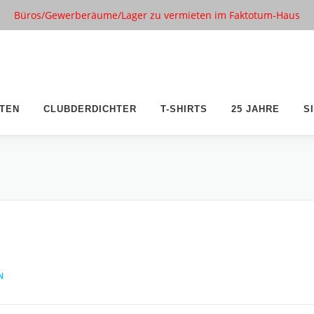
Büros/Gewerberäume/Lager zu vermieten im Faktotum-Haus
TEN
CLUBDERDICHTER
T-SHIRTS
25 JAHRE
S
N