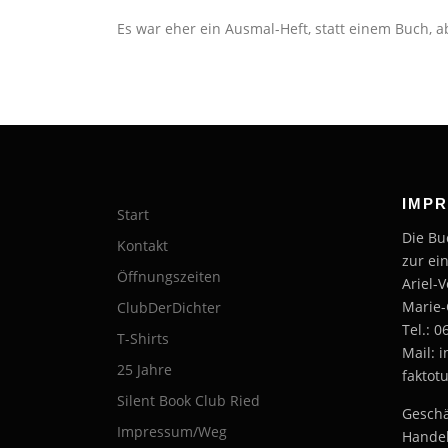
Es war eher ein Ausmal-Heft, statt einem Buch, a
IMP
Start
Die Bu
Kontakt
zur ei
Öffnungszeiten
Ariel-
Marie-
ClubDerDichter
Tel.: 
T-Shirts
Mail: 
25 Jahre
faktot
Silent Book Club Ried
Geschä
Impressum/Weg
Handel