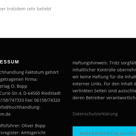
ber trotzdem sehr beliebt
RESSUM
Haftungshinweis: Trotz sorgfäl
inhaltlicher Kontrolle überne
chhandlung Faktotum gehört
wir keine Haftung für die Inhal
ngetragenen Firma:
externer Links. Für den Inhalt 
Verlag O. Bopp
verlinkten Seiten sind ausschli
Curie-Str.4, D-64560 Riedstadt
deren Betreiber verantwortlich
06158/747333 Fax: 06158/74320
info@buchhandlung-
Datenschutzerklärung
um.de
ftsführer: Oliver Bopp
sregister: Amtsgericht
WIDERRUFSMÖGLICHKEI